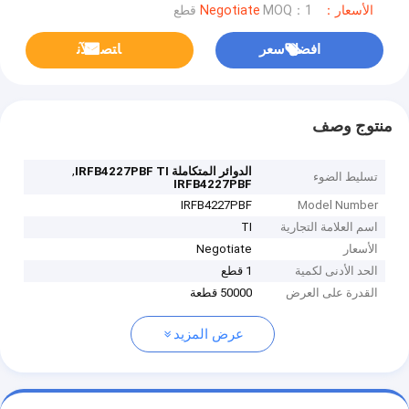
الأسعار：Negotiate
MOQ：1 قطع
افضل سعر
ﺎﺘﺼﻟ ﺍﻶﻧ
منتوج وصف
,
الدوائر المتكاملة IRFB4227PBF TI
تسليط الضوء
IRFB4227PBF
IRFB4227PBF
Model Number
اسم العلامة التجارية
TI
الأسعار
Negotiate
الحد الأدنى لكمية
1 قطع
القدرة على العرض
50000 قطعة
عرض المزيد