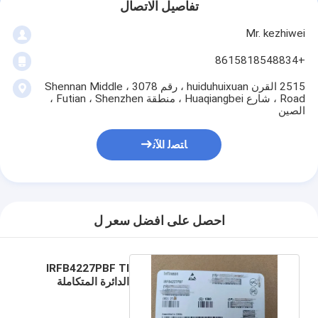
تفاصيل الاتصال
Mr. kezhiwei
+8615818548834
2515 القرن huiduhuixuan ، رقم 3078 ، Shennan Middle
Road ، شارع Huaqiangbei ، منطقة Futian ، Shenzhen ،
الصين
ﺎﺘﺼﻟ ﺍﻶﻧ
احصل على افضل سعر ل
IRFB4227PBF TI
الدائرة المتكاملة
الرقمية TO-220