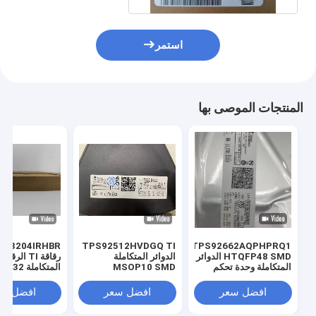
استمر
المنتجات الموصى بها
IC3204IRHBR
TPS92512HVDGQ TI
TPS92662AQPHPRQ1
HTQFP48 SMD الدوائر
الدوائر المتكاملة
رقاقة TI الرقمي
المتكاملة وحدة تحكم
MSOP10 SMD
المتكاملة VQFN32
MCU تحكم دقيق
افضل سعر
افضل سعر
افضل سع