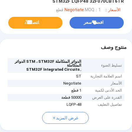
STM32F LQFP48 32F070CBT6TR
الأسعار：Negotiate
MOQ：1 قطع
افضل سعر
ﺎﺘﺼﻟ ﺍﻶﻧ
منتوج وصف
الدوائر المتكاملة STM ، STM32F الدوائر
تسليط الضوء
المتكاملة
,
STM32F Integrated Circuits
اسم العلامة التجارية
ST
الأسعار
Negotiate
الحد الأدنى لكمية
1 قطع
القدرة على العرض
50000 قطعة
تفاصيل التغليف
LQFP-48
عرض المزيد