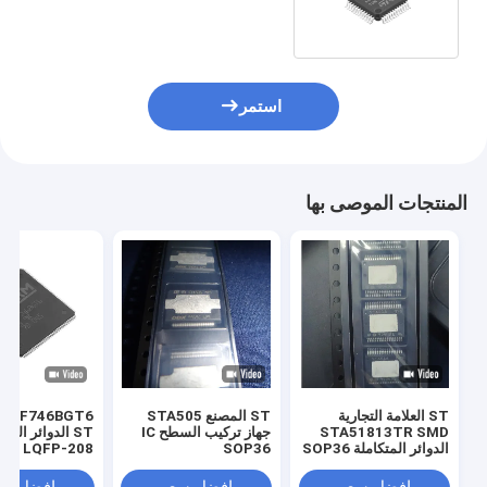
STM32F LQFP48
32F070CBT6TR
استمر
المنتجات الموصى بها
ST العلامة التجارية
ST المصنع STA505
32F746BGT6
STA51813TR SMD
جهاز تركيب السطح IC
ST الدوائر المت
الدوائر المتكاملة SOP36
SOP36
LQFP-208