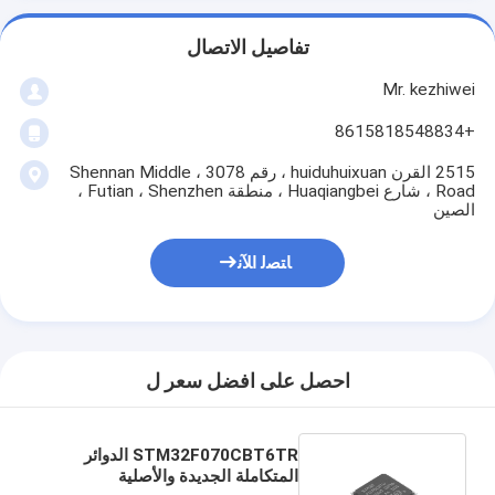
تفاصيل الاتصال
Mr. kezhiwei
+8615818548834
2515 القرن huiduhuixuan ، رقم 3078 ، Shennan Middle
Road ، شارع Huaqiangbei ، منطقة Futian ، Shenzhen ،
الصين
ﺎﺘﺼﻟ ﺍﻶﻧ
احصل على افضل سعر ل
STM32F070CBT6TR الدوائر
المتكاملة الجديدة والأصلية