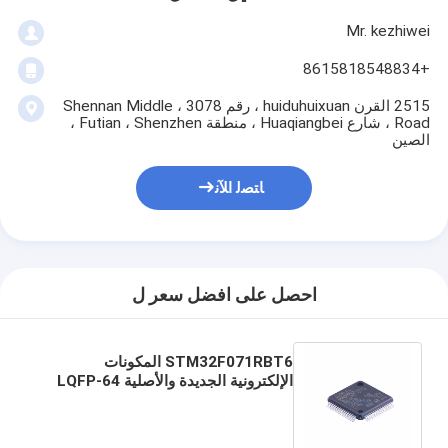
Mr. kezhiwei
+8615818548834
2515 القرن huiduhuixuan ، رقم 3078 ، Shennan Middle
Road ، شارع Huaqiangbei ، منطقة Futian ، Shenzhen ،
الصين
ﺎﺘﺼﻟ ﺍﻶﻧ
احصل على افضل سعر ل
STM32F071RBT6 المكونات
الإلكترونية الجديدة والأصلية LQFP-64
في المخزن الدوائر المتكاملة رقاقة IC
STM32F071RBT6