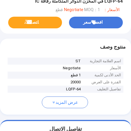
LQFP-64 في المخزن الدوائر المتكاملة رقاقة IC
STM32F071RBT6
الأسعار：Negotiate
MOQ：1 قطع
افضل سعر
ﺎﺘﺼﻟ ﺍﻶﻧ
منتوج وصف
اسم العلامة التجارية
ST
الأسعار
Negotiate
الحد الأدنى لكمية
1 قطع
القدرة على العرض
20000
تفاصيل التغليف
LQFP-64
عرض المزيد
تفاصيل الاتصال