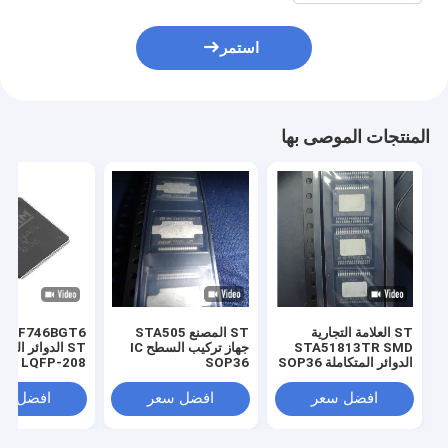
استمر
المنتجات الموصى بها
ST العلامة التجارية
ST المصنع STA505
32F746BGT6
STA51813TR SMD
جهاز تركيب السطح IC
ST الدوائر المت
الدوائر المتكاملة SOP36
SOP36
LQFP-208
افضل سعر
افضل سعر
افضل سع