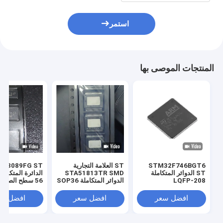
استمر
المنتجات الموصى بها
STM32F746BGT6
ST العلامة التجارية
TA8089FG ST
ST الدوائر المتكاملة
STA51813TR SMD
LQFP-208
الدوائر المتكاملة SOP36
56 سطح الصعود
افضل سعر
افضل سعر
افضل سع