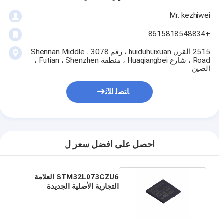
Mr. kezhiwei
+8615818548834
2515 القرن huiduhuixuan ، رقم 3078 ، Shennan Middle
Road ، شارع Huaqiangbei ، منطقة Futian ، Shenzhen ،
الصين
ﺎﺘﺼﻟ ﺍﻶﻧ
احصل على افضل سعر ل
STM32L073CZU6 العلامة
التجارية الأصلية الجديدة
STM32L073CZU6