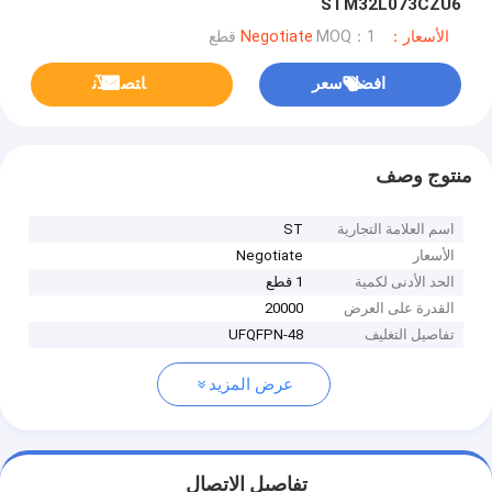
STM32L073CZU6
الأسعار：Negotiate
MOQ：1 قطع
افضل سعر
ﺎﺘﺼﻟ ﺍﻶﻧ
منتوج وصف
اسم العلامة التجارية
ST
الأسعار
Negotiate
الحد الأدنى لكمية
1 قطع
القدرة على العرض
20000
تفاصيل التغليف
UFQFPN-48
عرض المزيد
تفاصيل الاتصال