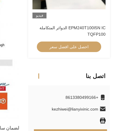
فيديو
EPM240T100I5N IC الدوائر المتكاملة
TQFP100
احصل على افضل سعر
اتصل بنا
+8613380499166
kezhiwei@lianyixinic.com
لضمان سلام