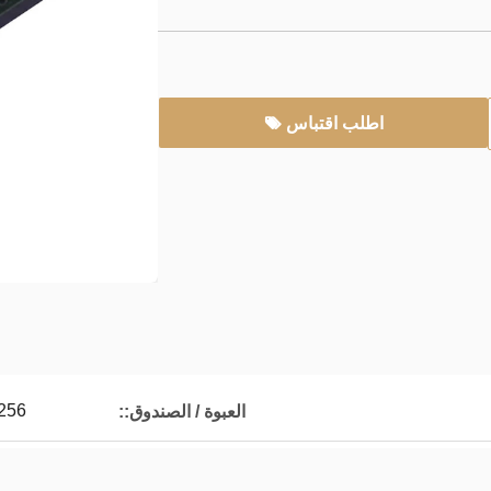
اطلب اقتباس
256
العبوة / الصندوق::