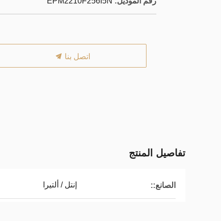
رقم الموديل:
EPM2210F256I5N
اتصل بنا
تفاصيل المنتج
إنتل / ألتيرا
الصانع::