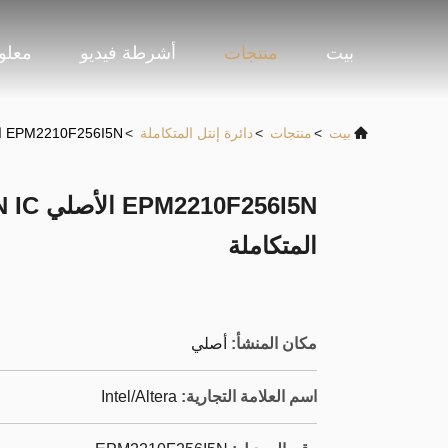
بيت
منتجات
أشرطة فيديو
معلو
بيت
>
منتجات
>
دائرة إنتل المتكاملة
>
EPM2210F256I5N الأصلي EPM2210F256I5N IC الدائرة المتكاملة
المتكاملة
مكان المنشأ:
أصلي
اسم العلامة التجارية:
Intel/Altera