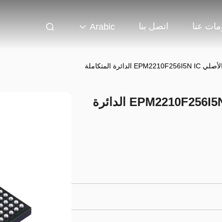
مات عنا
اتصل بنا
Arabic
EPM2210F256I5N الأصلي EPM2210F256I5N IC الدائرة