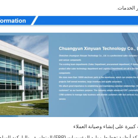
 الخدمات.
 كبيرة على إنشاء وصيانة العملاء
موارد المؤسسات (ERP) المتطورة ، والباركود للسلع الأساسية ، وأنظمة OA و CRM للإدارة اليومية