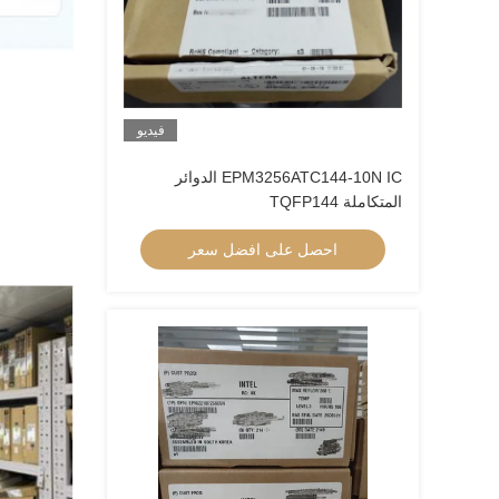
فيديو
EPM3256ATC144-10N IC الدوائر
المتكاملة TQFP144
احصل على افضل سعر