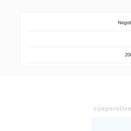
Negot
20