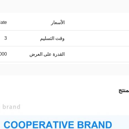
iate
الأسعار
3
وقت التسليم
000
القدرة على العرض
نتج