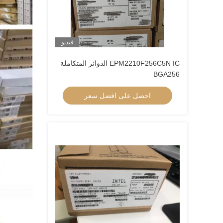
فيديو
EPM2210F256C5N IC الدوائر المتكاملة
BGA256
احصل على افضل سعر