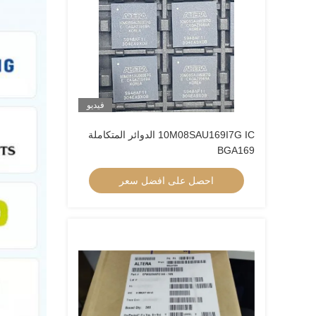
فيديو
10M08SAU169I7G IC الدوائر المتكاملة
BGA169
احصل على افضل سعر