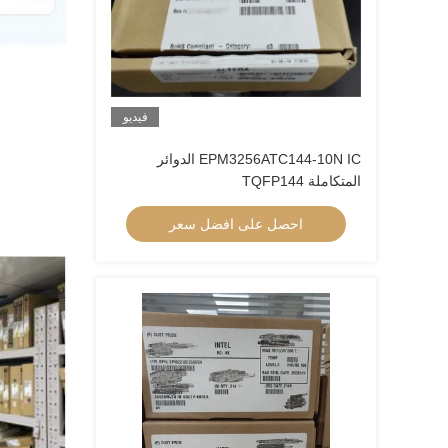
فيديو
EPM3256ATC144-10N IC الدوائر
المتكاملة TQFP144
احصل على افضل سعر