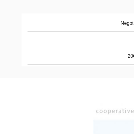
Negot
20