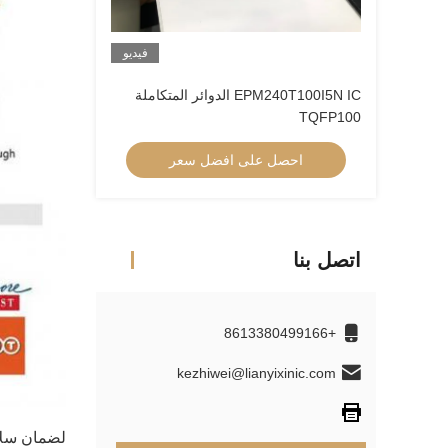
فيديو
EPM240T100I5N IC الدوائر المتكاملة
TQFP100
احصل على افضل سعر
اتصل بنا
+8613380499166
kezhiwei@lianyixinic.com
لضمان سلام