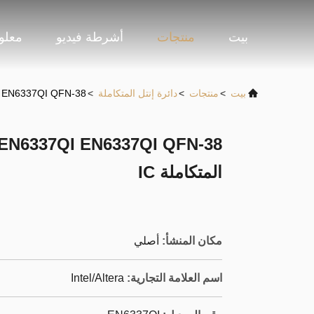
بيت
منتجات
أشرطة فيديو
معلو
بيت
>
منتجات
>
دائرة إنتل المتكاملة
>
EN6337QI EN6337QI QFN-38 المكونات الإلكترون
المتكاملة IC
مكان المنشأ:
أصلي
اسم العلامة التجارية:
Intel/Altera