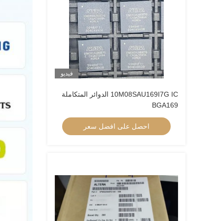
فيديو
10M08SAU169I7G IC الدوائر المتكاملة
BGA169
احصل على افضل سعر