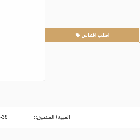
اطلب اقتباس
-38
العبوة / الصندوق::