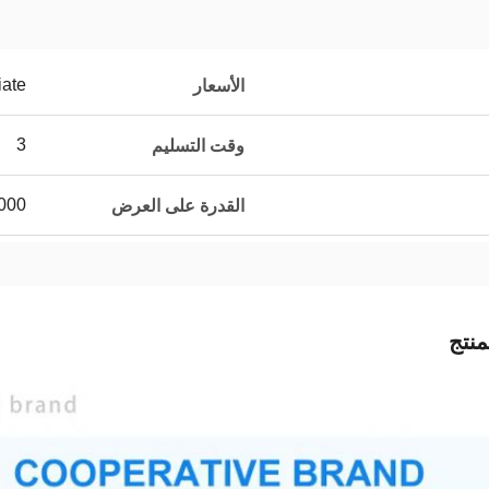
iate
الأسعار
3
وقت التسليم
000
القدرة على العرض
نتج