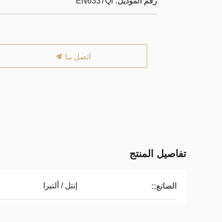
رقم الموديل:
EN6337QI
اتصل بنا
تفاصيل المنتج
إنتل / ألتيرا
الصانع::