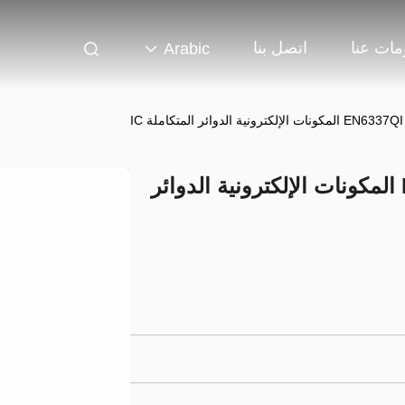
مات عنا
اتصل بنا
Arabic
ية الدوائر المتكاملة IC
EN6337QI EN6337QI QFN-38 المكونات الإلكترونية الدوائر