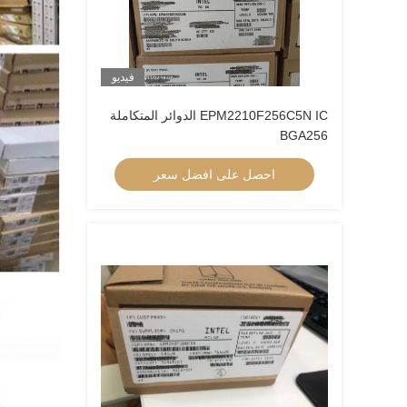
فيديو
EPM2210F256C5N IC الدوائر المتكاملة
BGA256
احصل على افضل سعر