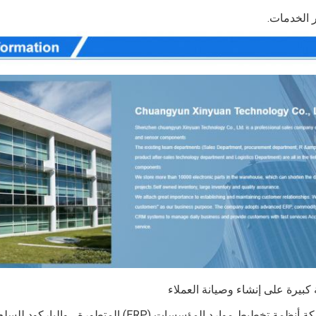
 الخدمات.
 كبيرة على إنشاء وصيانة العملاء
موارد المؤسسات (ERP) المتطورة ، والباركود للسلع الأساسية ، وأنظمة OA و CRM للإدارة اليومية