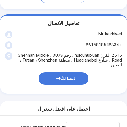
تفاصيل الاتصال
Mr. kezhiwei
+8615818548834
2515 القرن huiduhuixuan ، رقم 3078 ، Shennan Middle
Road ، شارع Huaqiangbei ، منطقة Futian ، Shenzhen ،
الصين
ﺎﺘﺼﻟ ﺍﻶﻧ
احصل على افضل سعر ل