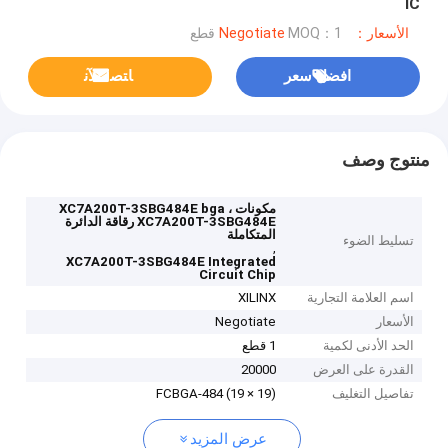
IC
الأسعار：Negotiate
MOQ：1 قطع
افضل سعر
ﺎﺘﺼﻟ ﺍﻶﻧ
منتوج وصف
مكونات XC7A200T-3SBG484E bga ،
XC7A200T-3SBG484E رقاقة الدائرة
المتكاملة
تسليط الضوء
,
XC7A200T-3SBG484E Integrated
Circuit Chip
اسم العلامة التجارية
XILINX
الأسعار
Negotiate
الحد الأدنى لكمية
1 قطع
القدرة على العرض
20000
تفاصيل التغليف
FCBGA-484 (19 × 19)
عرض المزيد