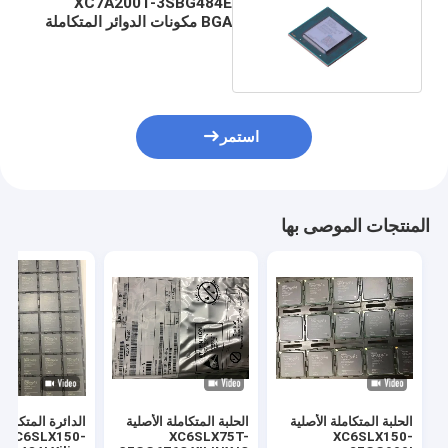
XC7A200T-3SBG484E
BGA مكونات الدوائر المتكاملة
رقاقة IC
استمر
المنتجات الموصى بها
الحلبة المتكاملة الأصلية
الحلبة المتكاملة الأصلية
الدائرة المتكاملة
XC6SLX150-
XC6SLX75T-
XC6SLX150-