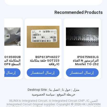
Recommended Products
IPD075N03LG
BSP613PH6327
DUB
الترانزستور N القناة
SOT223 حلقة متكاملة
المتكاملة المرف
Mosfet TO-252
IC رقاقة
السطح SOP8
إرسال استفسار
إرسال استفسار
إرسال است
منزل
حول نا
اتصل بنا
Desktop Site
خريطة الموقع
سياسة الخصوصية
الصين XILINX Ic Integrated Circuit، Ic Integrated Circuit ChIP، IC
Integrated Circuit Original supplier.
Copyright © 2026 HK LIANYIXIN